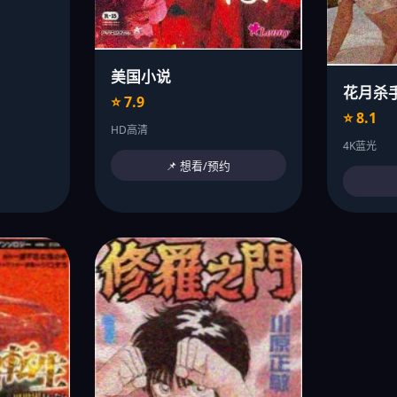
美国小说
花月杀
⭐ 7.9
⭐ 8.1
HD高清
4K蓝光
📌 想看/预约