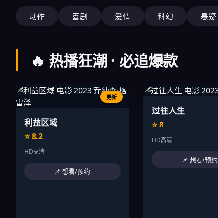
动作
喜剧
爱情
科幻
悬疑
🔥 热播狂潮 · 必追爆款
更新
过往人生
利益区域
⭐ 8
⭐ 8.2
HD高清
HD高清
📌 想看/预约
📌 想看/预约