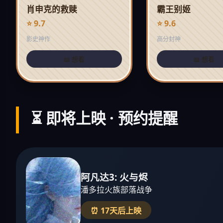
肖申克的救赎
霸王别姬
⭐ 9.7
⭐ 9.6
影史神作
高分封神
📖 想看
📖 想看
⏳ 即将上映 · 预约提醒
阿凡达3: 火与烬
潘多拉火族部落战争
⏰ 17天后上映