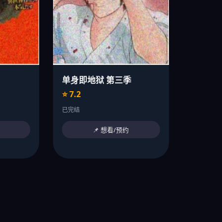
单身即地狱 第三季
⭐ 7.2
已完结
📌 想看/预约