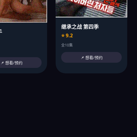
继承之战 第四季
手
⭐ 9.2
全10集
📌 想看/预约
📌 想看/预约