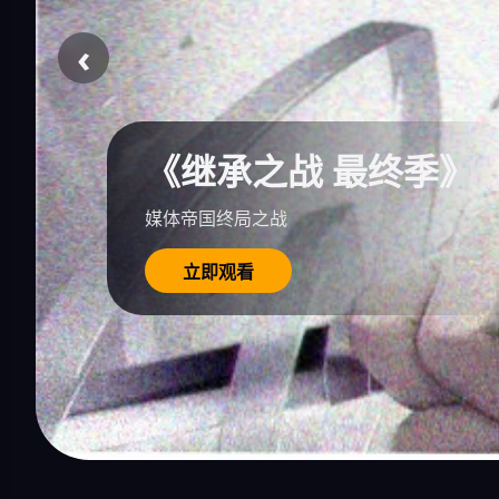
‹
《继承之战 最终季》
媒体帝国终局之战
立即观看