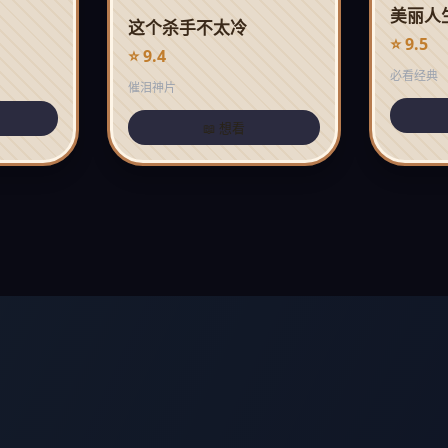
美丽人
这个杀手不太冷
⭐ 9.5
⭐ 9.4
必看经典
催泪神片
📖 想看