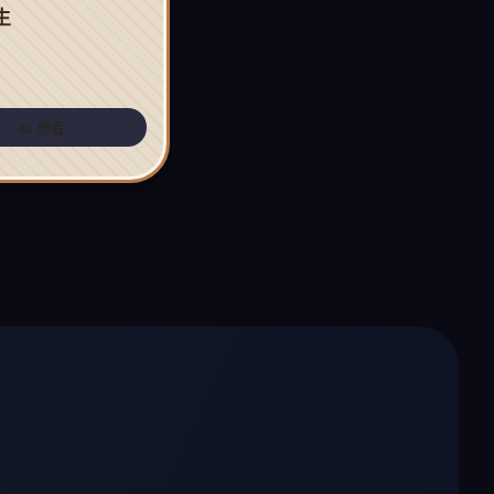
生
📖 想看