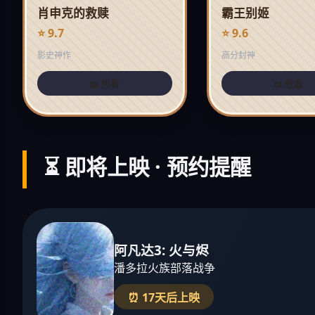
肖申克的救赎
霸王别姬
⭐ 9.7
⭐ 9.6
影史神作
高分封神
📖 想看
📖 想看
⏳ 即将上映 · 预约提醒
阿凡达3: 火与烬
潘多拉火族部落战争
⏰ 17天后上映