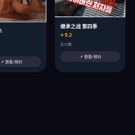
继承之战 第四季
手
⭐ 9.2
全10集
📌 想看/预约
📌 想看/预约