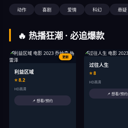
动作
喜剧
爱情
科幻
悬疑
🔥 热播狂潮 · 必追爆款
更新
过往人生
利益区域
⭐ 8
⭐ 8.2
HD高清
HD高清
📌 想看/预约
📌 想看/预约