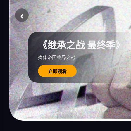
‹
《继承之战 最终季》
媒体帝国终局之战
立即观看