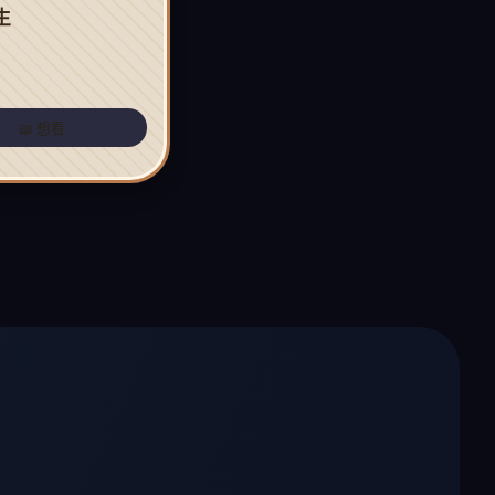
生
📖 想看