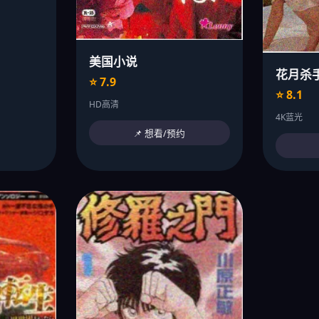
美国小说
花月杀
⭐ 7.9
⭐ 8.1
HD高清
4K蓝光
📌 想看/预约