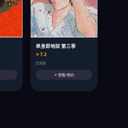
单身即地狱 第三季
⭐ 7.2
已完结
📌 想看/预约