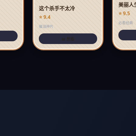
美丽人
这个杀手不太冷
⭐ 9.5
⭐ 9.4
必看经典
催泪神片
📖 想看