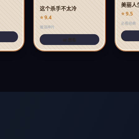
美丽人
这个杀手不太冷
⭐ 9.5
⭐ 9.4
必看经典
催泪神片
📖 想看