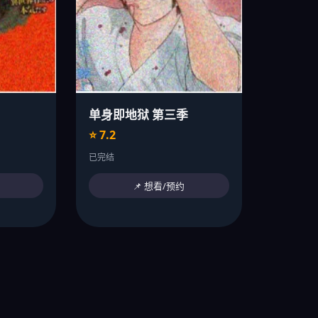
单身即地狱 第三季
⭐ 7.2
已完结
📌 想看/预约