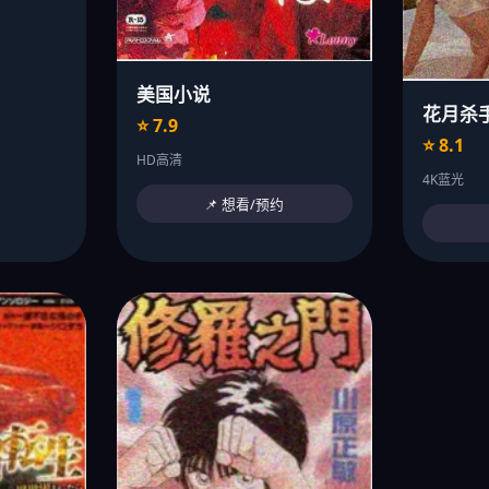
美国小说
花月杀
⭐ 7.9
⭐ 8.1
HD高清
4K蓝光
📌 想看/预约