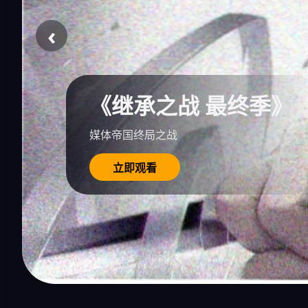
‹
《继承之战 最终季》
媒体帝国终局之战
立即观看