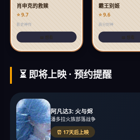
肖申克的救赎
霸王别姬
⭐ 9.7
⭐ 9.6
影史神作
高分封神
📖 想看
📖 想看
⏳ 即将上映 · 预约提醒
阿凡达3: 火与烬
潘多拉火族部落战争
⏰ 17天后上映