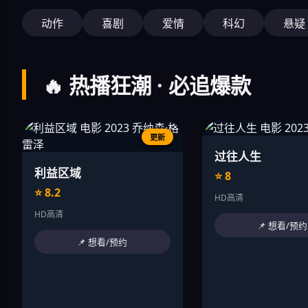
动作
喜剧
爱情
科幻
悬疑
🔥 热播狂潮 · 必追爆款
更新
过往人生
利益区域
⭐ 8
⭐ 8.2
HD高清
HD高清
📌 想看/预约
📌 想看/预约