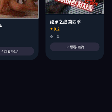
继承之战 第四季
手
⭐ 9.2
全10集
📌 想看/预约
📌 想看/预约