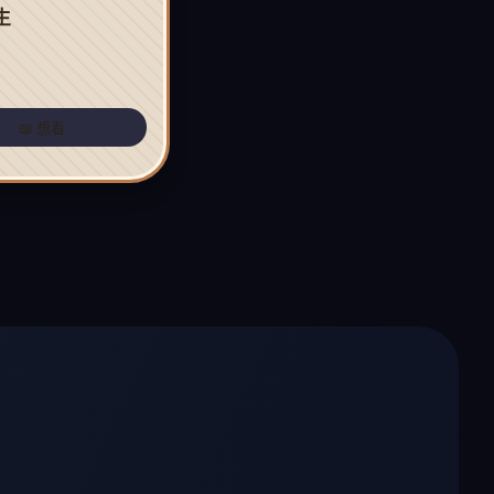
生
📖 想看